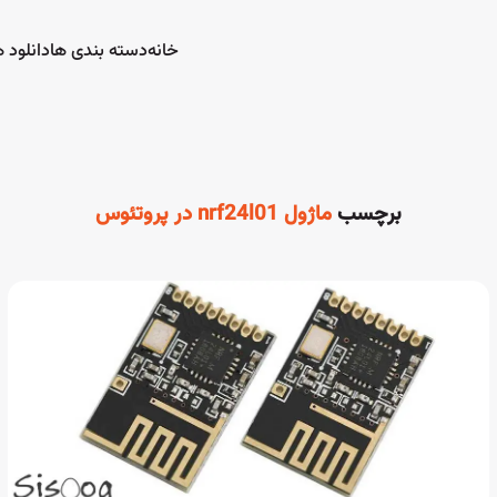
خانه
دسته بندی ها
دانلود ه
برچسب
ماژول nrf24l01 در پروتئوس