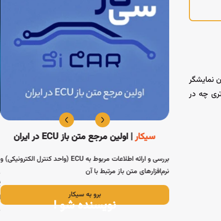
ن نمایشگر
پیوتری چه در
سیکار
| اولین مرجع متن باز ECU در ایران
بررسی و ارائه اطلاعات مربوط به ECU (واحد کنترل الکترونیکی) و
نرم‌افزارهای متن باز مرتبط با آن
د
گ
برو به سیکار
ا
نویسنده شو !
د