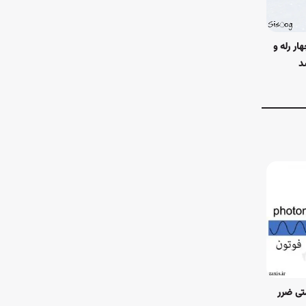
Maker Go ESP32-C با چهار رله و
د
(۵G) برای سلامتی ضرر