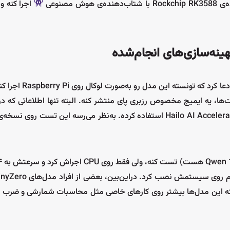
اجرا کنه و
چند هفته پیش، مدل DeepSeek R1 منتشر شد و ian Roemmele
ا، یه ایمیج مخصوص رزبری پای منتشر کنه. البته تنها اطلاعاتی که در
سیکار
| اولین مرجع متن باز ECU در ایران
اده کردن. البته این مدل‌ها بیشتر روی کارهای خاصی مثل محاسبات شمارشی و ضرب 
بررسی و ارائه اطل
نرم‌افزارهای متن باز مرتبط با آن