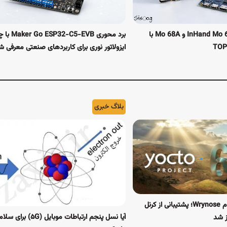
رونمایی از بردهای InHand Mo 62A و Mo 68A با
برد محوری 5-EVB
ایزولاتور نوری برای کاربردهای صنعتی معرفی ش
بلاگ خبری
انتشار Yocto 6.0 با نام Wrynose؛ پشتیبانی از کرنل
آیا نسل پنجم ارتباطات موبایل 