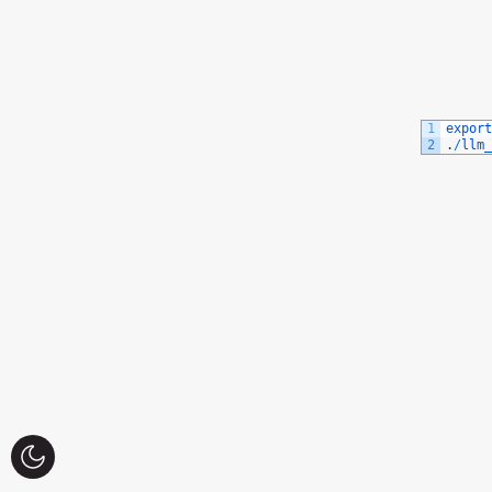
1
export
2
.
/
llm_