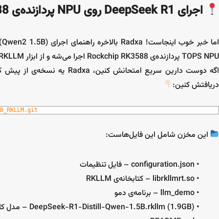
اجرای DeepSeek R1 روی NPU پردازنده‌ی RK3588 با ابزار RKLLM
TOPS NPU پردازنده‌ی Rockchip RK3588 اجرا می‌شه و از ابزار RKLLM استفاده می‌کنه.
دریافتش کنین:
B_RKLLM.git
این مخزن شامل این فایل‌هاست:
• configuration.json – فایل تنظیمات
• librkllmrt.so – کتابخانه‌ی RKLLM
• llm_demo – برنامه‌ی دمو
• DeepSeek-R1-Distill-Qwen-1.5B.rkllm (1.9GB) – مدل کامپایل‌شده‌ی DeepSeek R1 Qwen 1.5B برای RKLLM