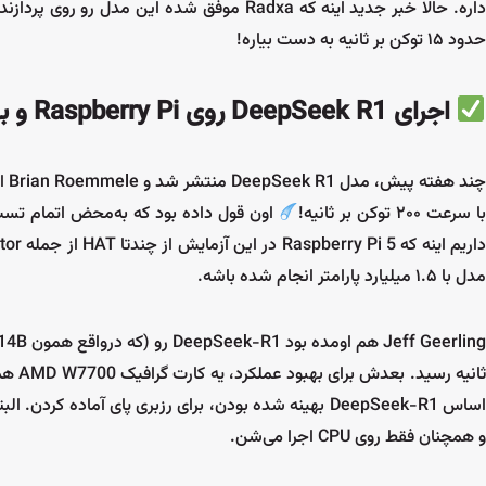
اره. حالا خبر جدید اینه که Radxa موفق شده این مدل رو روی پردازنده‌ی Rockchip RK3588 با شتاب‌دهنده‌ی هوش مصنوعی
حدود ۱۵ توکن بر ثانیه به دست بیاره!
اجرای DeepSeek R1 روی Raspberry Pi و بهینه‌سازی‌های انجام‌شده
ا سرعت ۲۰۰ توکن بر ثانیه!
اون قول داده بود که به‌محض اتمام تست‌ه
مدل با ۱.۵ میلیارد پارامتر انجام شده باشه.
اساس DeepSeek-R1 بهینه شده بودن، برای رزبری پای آم
و همچنان فقط روی CPU اجرا می‌شن.