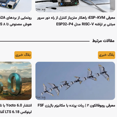
معرفی ESP-KVM؛ راهکار متن‌باز کنترل از راه دور سرور
مبتنی بر تراشه RISC-V مدل ESP32-P4
هوش مصنوعی تا ۸ TOPS
مقالات مرتبط
بلاگ خبری
بلاگ خبری
معرفی روبوفالکون ۲ | ربات پرنده با مکانیزم بال‌زن FSF
لینوکس 6.18 LTS آغاز شد