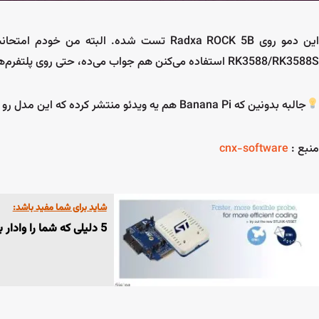
این دمو روی Radxa ROCK 5B تست شده. البته
RK3588/RK3588S استفاده می‌کنن هم جواب می‌ده، حتی روی پلتفرم‌های Rockchip RK3576.
جالبه بدونین که Banana Pi هم یه ویدئو منتشر کرده که این مدل رو روی Banana Pi BPI-M7 (RK3588) اجرا کرده.
منبع :
cnx-software
شاید برای شما مفید باشد:
5 دلیلی که شما را وادار به استفاده از ورژن Stlink3.2 می‌کند