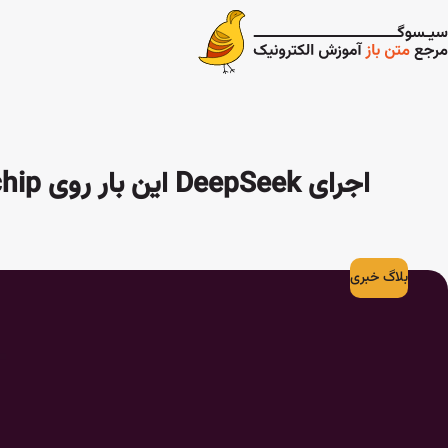
اجرای DeepSeek این بار روی Rockchip با استفاده از NPU درون تراشه
بلاگ خبری