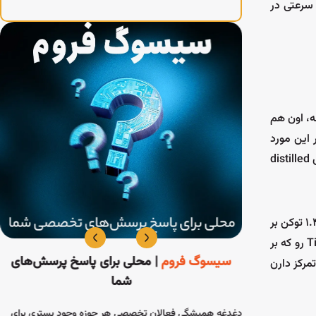
 سرعتی در
Br ادعا کرد که تونسته این مدل رو به‌صورت لوکال روی Raspberry Pi اجرا کنه، اون هم
 این مورد
داریم اینه که Raspberry Pi 5 در این آزمایش از چندتا HAT از جمله Hailo AI Accelerator استفاده کرده. به‌نظر می‌رسه این تست روی نسخه‌ی distilled
Jeff Geerling هم اومده بود DeepSeek-R1 رو (که درواقع همون Qwen 14B هست) تست کنه، ولی فقط روی CPU اجراش کرد و سرعتش به ۱.۴ توکن بر
ثانیه رسید. بعدش برای بهبود عملکرد، یه کارت گرافیک AMD W7700 هم روی سیستمش نصب کرد. دراین‌بین، بعضی از افراد مدل‌های TinyZero رو که بر
سیسوگ فروم
| محلی برای پاسخ پرسش‌های
تمرکز دارن
شما
اعات مربوط به ECU (واحد کنترل الکترونیکی) و
ف
دغدغه همیشگی فعالان تخصصی هر حوزه وجود بستری برای