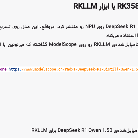
برو به سیکار
اگه دوست دارین سریع امتحانش کنین، Radxa یه نسخه‌ی از پیش کامپایل‌شده‌ی RKLLM رو روی lScope
one
https
:
//www.modelscope.cn/radxa/DeepSeek-R1-Distill-Qwen-1.5