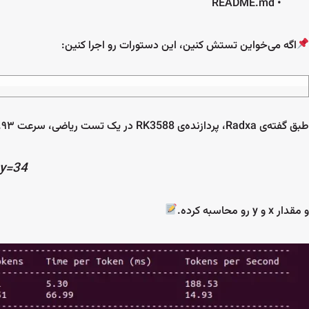
• README.md
اگه می‌خواین تستش کنین، این دستورات رو اجرا کنین:
طبق گفته‌ی Radxa، پردازنده‌ی RK3588 در یک تست ریاضی، سرعت ۱۴.۹۳ توکن بر ثانیه داشته. مثلا این معادله رو حل کرده:
4y=34
و مقدار x و y رو محاسبه کرده.