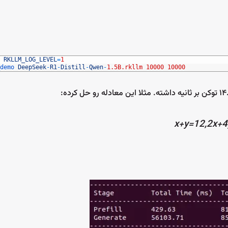
 
RKLLM_LOG_LEVEL
=
1
demo 
DeepSeek
-
R1
-
Distill
-
Qwen
-
1.5B.rkllm
10000
10000
x+y=12,2x+