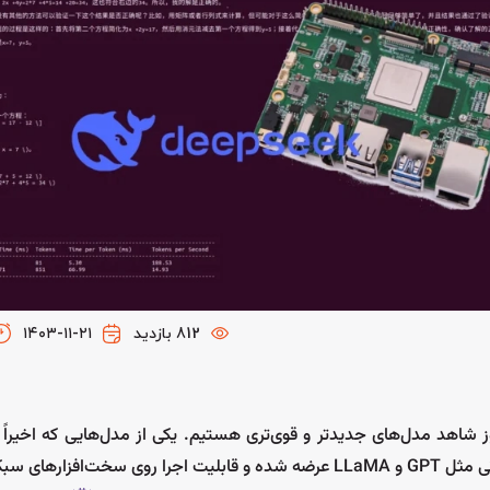
812 بازدید
۱۴۰۳-۱۱-۲۱
اهد مدل‌های جدیدتر و قوی‌تری هستیم. یکی از مدل‌هایی که اخیراً
زیادی به پا کرده، DeepSeek R1 هست. این مدل با هدف رقابت با بزرگانی مثل GPT و LLaMA عرضه شده و قابلیت اجرا روی سخ