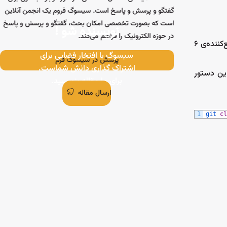
گفتگو و پرسش و پاسخ است. سیسوگ فروم یک انجمن آنلاین
ر
است که بصورت تخصصی امکان بحث، گفتگو و پرسش و پاسخ
نویسنده شو !
در حوزه الکترونیک را فراهم می‌کند.
اما خبر خوب اینجاست! Radxa بالاخره راهنمای اجرای DeepSeek R1 (Qwen2 1.5B) روی NPU رو منتشر کرد. درواقع، این مدل روی تسریع‌کننده‌ی ۶
سیسوگ با افتخار فضایی برای
پرسش در سیسوگ فرم
اشتراک گذاری دانش شماست.
Mode گذاشته که می‌تونین با این دستور
برای ما مقاله بنویسید.
ارسال مقاله
1
git 
cl