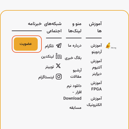
آموزش
منو و
شبکه‌های
خبرنامه
ها
لینک‌ها
اجتماعی
عضویت
آموزش
درباره ما
تلگرام
آردوینو
لینکدین
بلاگ خبری
آموزش
توییتر
آلتیوم
آرشیو
دیزاینر
مقالات
اینستاگرام
آموزش
دانلود نرم
FPGA
افزار -
آموزش
Download
الکترونیک
مسابقه