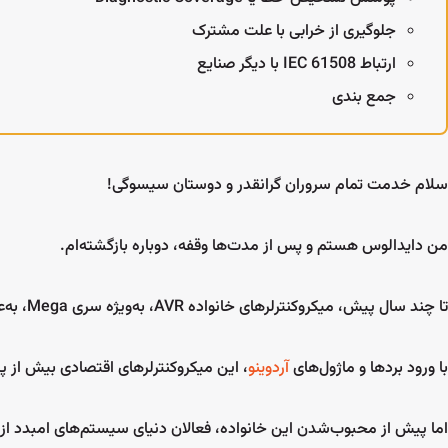
شما
فروشگاه سیسوگ مجموعه 
جلوگیری از خرابی با علت مشترک
 همیشگی فعالان تخصصی هر حوزه وجود بستری برای
ارتباط IEC 61508 با دیگر صنایع
WiFi، BT و ... جا
 و پرسش و پاسخ است. سیسوگ فروم یک انجمن آنلاین
راهکارها انتخاب می شون
جمع بندی
ه بصورت تخصصی امکان بحث، گفتگو و پرسش و پاسخ
زه الکترونیک را فراهم می‌کند.
برو ب
پرسش در سیسوگ فرم
سلام خدمت تمام سروران گرانقدر و دوستان سیسوگی!
من دایدالوس هستم و پس از مدت‌ها وقفه، دوباره بازگشته‌ام.
تا چند سال پیش، میکروکنترلرهای خانواده AVR، به‌ویژه سری Mega، به‌عنوان میکروکنترلرهایی ۸ بیتی با امکانات مناسب، محبوبیت بسیار زیادی داشتند.
با ورود بردها و ماژول‌های
آردوینو
، این میکروکنترلرهای اقتصادی بیش از پی
اما پیش از محبوب‌شدن این خانواده، فعالان دنیای سیستم‌های امبدد از 