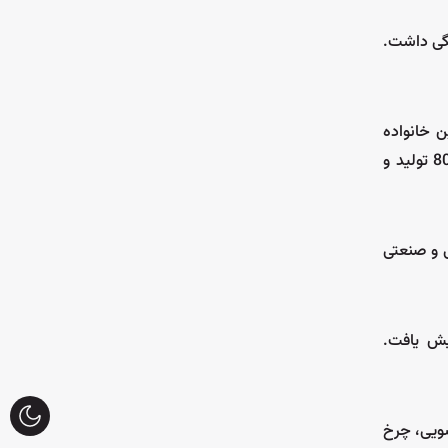
حضور پررنگی داشت.
ین خانواده
دانست، هنوز هم در ذهن بسیاری از مهندسان قدیمی زنده است. حتی امروزه نیز میکروکنترلرهای اقتصادی و صنعتی متعددی با معماری 8051 تولید و
نیکی و صنعتی
زایش یافت.
شویی، چرخ