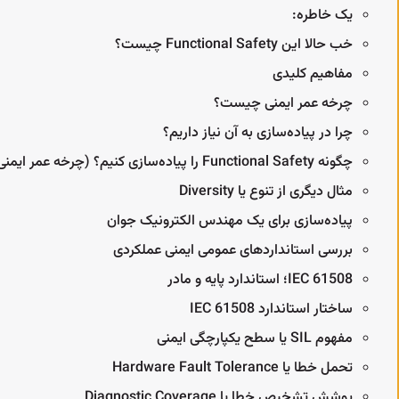
یک خاطره:
خب حالا این Functional Safety چیست؟
مفاهیم کلیدی
چرخه عمر ایمنی چیست؟
چرا در پیاده‌سازی به آن نیاز داریم؟
چگونه Functional Safety را پیاده‌سازی کنیم؟ (چرخه عمر ایمنی یا Safety Life Cycle)
مثال دیگری از تنوع یا Diversity
پیاده‌سازی برای یک مهندس الکترونیک جوان
بررسی استانداردهای عمومی ایمنی عملکردی
IEC 61508؛ استاندارد پایه و مادر
ساختار استاندارد IEC 61508
مفهوم SIL یا سطح یکپارچگی ایمنی
تحمل خطا یا Hardware Fault Tolerance
سوگ فروم
| محلی برای پاسخ پرسش‌های
سیسوگ‌شاپ
| فر
پوشش تشخیص خطا یا Diagnostic Coverage