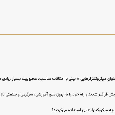
ای متمرکز بر تکنولوژی های مبتنی
سامانه آی سی سیسوگ (Isee) 
بر IOT و ماژول های M2M نظیر GSM، GPS، LTE، NB-IOT،
سیسوگ است. در این سامانه سعی شده اس
یی که با تعامل فنی و سازنده، بهترین
انتخاب و خرید مناسب تر قطعات برای کاربر
د.
جستجو در آیسی
ه فروشگاه سیسوگ
ش فراگیر شدند و راه خود را به پروژه‌های آموزشی، سرگرمی و صنعتی باز 
چه میکروکنترلرهایی استفاده می‌کردند؟