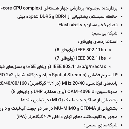
پردازنده: مجموعه پردازشی چهار هسته‌ای (Quad-core CPU complex)
حافظه سیستم: پشتیبانی از DDR4 و DDR5 شانزده بیتی
فضای ذخیره‌سازی: حافظه Flash
شبکه بی‌سیم:
استانداردهای وای‌فای:
IEEE 802.11bn (وای‌فای 8)
IEEE 802.11be (وای‌فای 7)
IEEE 802.11a/b/g/n/ac/ax (وای‌فای 6/6E و نسل‌های قبلی)
۴ استریم فضایی (Spatial Streams): رادیو دوگانه شامل 2×2 MIMO (در ۲.۴ گیگاهرتز) + 2×2 MIMO (در ۵ گیگاهرتز)
باندهای فرکانسی: 20/40 MHz (در ۲.۴ گیگاهرتز)، 20/40/80/160 MHz (در ۵ گیگاهرتز)
مدولاسیون: تا 4096-QAM (برای عملکرد UHR و وای‌فای 8)
پشتیبانی از عملکرد چند-لینک (MLO) در تمامی باندها
پشتیبانی از OFDMA و MU-MIMO در هر دو جهت آپ‌لینک و داون‌لینک
مجهز به تقویت‌کننده‌های توان داخلی ۲.۴ گیگاهرتز (iPA)
شبکه‌سازی سیمی: