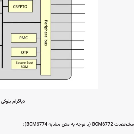
دیاگرام بلوکی Broadcom BCM6772
مشخصات BCM6772 (با توجه به متن مشابه BCM6774):