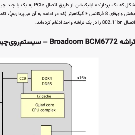
اتصال 802.11bn را در یک تراشه واحد ادغام کرده‌اند.
تراشه Broadcom BCM6772 – سیستم‌روی‌چیپ وای‌فای 8 با ۴ استریم