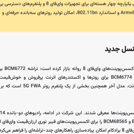
برادکام نسل جدید سیستم‌روی‌چیپ‌های سری BCM677x را با معماری یکپارچه چهار هسته‌ای برای تجهیزات وای‌فای 8 و پ
ثابت (FWA) معرفی کرد. این تراشه‌های پیشرفته با ترکیب هسته‌های Armv8 و استاندارد 802.11bn، امکان تولید روترهای سه‌بانده حرفه‌ای و
شرکت برادکام (Broadcom) س
اکستندرها و ریپیترهای اترنت در بازار انبوه (Mass-market)؛ تراشه BCM6774 برای روترها و اکستندرهای اترنت پرفروش 
BCM6776 برای روترها و اکستندرهای سه‌بانده (Tri-band) حرفه‌ای اترنت. مدل 
سیکار
| اولین مرجع متن باز ECU در ایران
بررسی و ارائه اطل
نرم‌افزارهای متن باز مرتبط با آن
۱۰ گیگابیت بر ثانیه در ماه گذشته عرضه کرد. تاکنون، تمامی تراشه‌های وای‌فای 8 برادکام امکان پیاده‌سازی راهکارهای چند-تراشه‌ای را فر