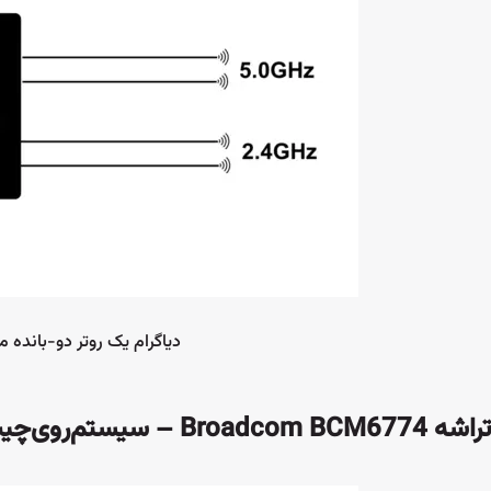
دیاگرام یک روتر دو-بانده معمولی وای‌فا
تراشه Broadcom BCM6774 – سیستم‌روی‌چیپ وای‌فای 8 با ۶ استریم