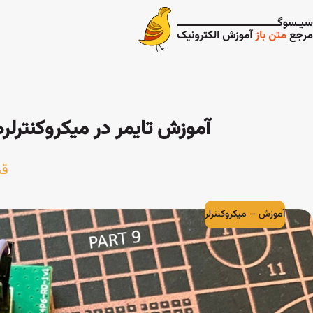
آموزش تایمر در میکروکنترلرهای WCH | تنظیمات و ک
قس
آموزش
–
میکروکنترلر