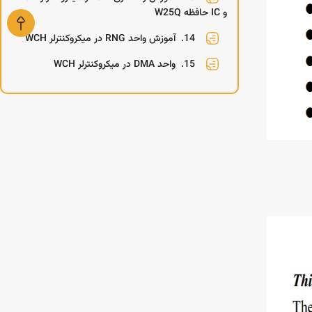
و IC حافظه W25Q
14.
آموزش واحد RNG در میکروکنترلر WCH
15.
واحد DMA در میکروکنترلر WCH