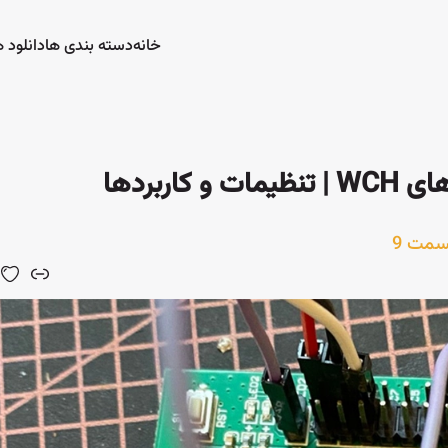
خانه
دسته بندی ها
دانلود ه
اربردها
مت 9