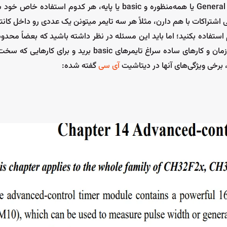
این میکرو به‌طورکلی سه نوع تایمر دارد،Advance یا پیشرفته،General purpose یا همه‌منظوره و basic یا پایه، هر ک
برو به سیکار
اشتراکات با هم دارن، مثلاً هر سه تایمر میتونن یک عددی رو داخل کانت
استفاده بکنید؛ اما باید این مسئله در نظر داشته باشید که بعضاً محدو
تایمر هست، پس سعی کنید برای کارهای ساده مثل شمردن و محاسبه زمان و کارهای ساده سراغ تایمرهای basic بری
 برخی ویژگی‌های آنها در دیتاشیت
آی سی
گفته شده: