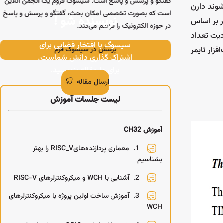
گفتگو و پرسش و پاسخ است. سیسوگ فروم یک انجمن آنلاین
دوم استفاده خاص خود شوند دارن
ر
است که بصورت تخصصی امکان بحث، گفتگو و پرسش و پاسخ
نویسنده شو !
ر بر اساس
در حوزه الکترونیک را فراهم می‌کند.
دیت تعداد
سیسوگ با افتخار فضایی برای
د و برای کارهایی که سخت‌افزار تایمر
پرسش در سیسوگ فرم
اشتراک گذاری دانش شماست.
برای ما مقاله بنویسید.
ارسال مقاله
لیست جلسات آموزش
آموزش CH32
1.
معماری پردازنده‌هایRISC_V را بهتر
بشناسیم
2.
آشنایی با WCH و میکروکنترلرهای RISC-V
3.
آموزش ساخت اولین پروژه با میکروکنترلرهای
WCH